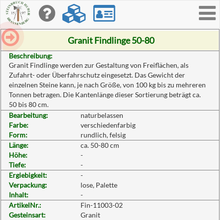
Toggle
navigati
Granit Findlinge 50-80
Beschreibung:
Granit Findlinge werden zur Gestaltung von Freiflächen, als
Zufahrt- oder Überfahrschutz eingesetzt. Das Gewicht der
einzelnen Steine kann, je nach Größe, von 100 kg bis zu mehreren
Tonnen betragen. Die Kantenlänge dieser Sortierung beträgt ca.
50 bis 80 cm.
Bearbeitung:
naturbelassen
Farbe:
verschiedenfarbig
Form:
rundlich, felsig
Länge:
ca. 50-80 cm
Höhe:
-
Tiefe:
-
Ergiebigkeit:
-
Verpackung:
lose, Palette
Inhalt:
-
ArtikelNr.:
Fin-11003-02
Gesteinsart:
Granit