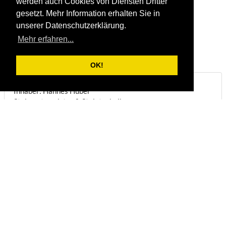
werden auch Cookies von Diensten Dritter
gesetzt. Mehr Information erhalten Sie in
unserer Datenschutzerklärung.
Mehr erfahren...
OK!
Steinbruch & Natursteinwerk Huber
Inhaber: Hannes Huber
Steinmetzmeister & Steintechniker
Biberstraße 22
DE-83098
Brannenburg
Telefon:
+49/(0)8034/1831
Fax:
+49/(0)8034/8051
E-Mail:
info@steinbruch-huber.de
Öffnungszeiten:
(
Anmeldung erforderlich
)
Montag - Freitag:
07:00 - 12:00 Uhr
Montag - Mittwoch:
13:00 - 16:45 Uhr