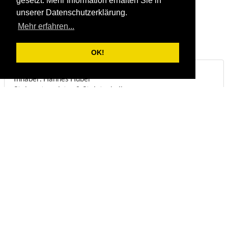
gesetzt. Mehr Information erhalten Sie in
unserer Datenschutzerklärung.
Mehr erfahren...
OK!
Steinbruch & Natursteinwerk Huber
Inhaber: Hannes Huber
Steinmetzmeister & Steintechniker
Biberstraße 22
DE-83098
Brannenburg
Telefon:
+49/(0)8034/1831
Fax:
+49/(0)8034/8051
E-Mail:
info@steinbruch-huber.de
Öffnungszeiten:
(
Anmeldung erforderlich
)
Montag - Freitag:
07:00 - 12:00 Uhr
Montag - Mittwoch:
13:00 - 16:45 Uhr
Donnerstag:
13:00 - 16:00 Uhr