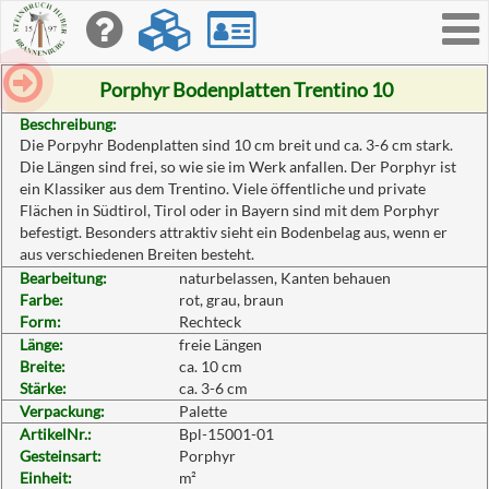
Toggle
navigati
Porphyr Bodenplatten Trentino 10
Beschreibung:
Die Porpyhr Bodenplatten sind 10 cm breit und ca. 3-6 cm stark.
Die Längen sind frei, so wie sie im Werk anfallen. Der Porphyr ist
ein Klassiker aus dem Trentino. Viele öffentliche und private
Flächen in Südtirol, Tirol oder in Bayern sind mit dem Porphyr
befestigt. Besonders attraktiv sieht ein Bodenbelag aus, wenn er
aus verschiedenen Breiten besteht.
Bearbeitung:
naturbelassen, Kanten behauen
Farbe:
rot, grau, braun
Form:
Rechteck
Länge:
freie Längen
Breite:
ca. 10 cm
Stärke:
ca. 3-6 cm
Verpackung:
Palette
ArtikelNr.:
Bpl-15001-01
Gesteinsart:
Porphyr
Einheit:
m²