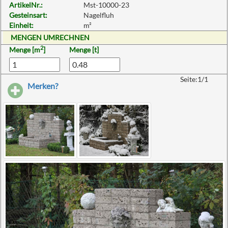
ArtikelNr.:
Mst-10000-23
Gesteinsart:
Nagelfluh
Einheit:
m²
MENGEN UMRECHNEN
2
Menge [m
]
Menge [t]
Seite:1/1
Merken?