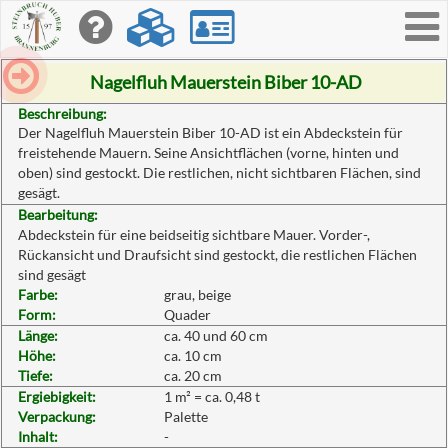
Toggle
navigati
Nagelfluh Mauerstein Biber 10-AD
Beschreibung:
Der Nagelfluh Mauerstein Biber 10-AD ist ein Abdeckstein für
freistehende Mauern. Seine Ansichtflächen (vorne, hinten und
oben) sind gestockt. Die restlichen, nicht sichtbaren Flächen, sind
gesägt.
Bearbeitung:
Abdeckstein für eine beidseitig sichtbare Mauer. Vorder-,
Rückansicht und Draufsicht sind gestockt, die restlichen Flächen
sind gesägt
Farbe:
grau, beige
Form:
Quader
Länge:
ca. 40 und 60 cm
Höhe:
ca. 10 cm
Tiefe:
ca. 20 cm
Ergiebigkeit:
1 m² = ca. 0,48 t
Verpackung:
Palette
Inhalt:
-