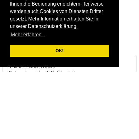
Ihnen die Bedienung erleichtern. Teilweise
werden auch Cookies von Diensten Dritter
gesetzt. Mehr Information erhalten Sie in
unserer Datenschutzerklärung.
Mehr erfahren...
OK!
Steinbruch & Natursteinwerk Huber
Inhaber: Hannes Huber
Steinmetzmeister & Steintechniker
Biberstraße 22
DE-83098
Brannenburg
Telefon:
+49/(0)8034/1831
Fax:
+49/(0)8034/8051
E-Mail:
info@steinbruch-huber.de
Öffnungszeiten:
(
Anmeldung erforderlich
)
Montag - Freitag:
07:00 - 12:00 Uhr