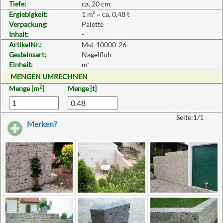
Tiefe:
ca. 20 cm
Ergiebigkeit:
1 m² = ca. 0,48 t
Verpackung:
Palette
Inhalt:
-
ArtikelNr.:
Mst-10000-26
Gesteinsart:
Nagelfluh
Einheit:
m²
MENGEN UMRECHNEN
2
Menge [m
]
Menge [t]
Seite:1/1
Merken?