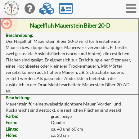
Toggle
navigati
Nagelfluh Mauerstein Biber 20-D
Beschreibung:
Der Nagelfluh Mauerstein Biber 20-D wird für freistehende
Mauern bzw. doppelhäuptiges Mauerwerk verwendet. Er besitzt
zwei gestockte Ansichtsflächen (vorne und hinten), die restlichen
Flächen sind gesägt. Er eignet sich zur Errichtung einer Sitzmauer,
eines Hochbeetes oder kleinerer Trockenmauern. Mit Mörtel
versetzt können auch höhere Mauern, z.B. Sichtschutzmauern,
erstellt werden. Als passender Abdeckstein bietet sich der
zusätzlich in der Draufsicht bearbeitete Mauerstein Biber 20-AD
an.
Bearbeitung:
Mauerstein für eine zweiseitig sichtbare Mauer. Vorder- und
Rückansicht sind gestockt, die restlichen Flächen sind gesägt
Farbe:
grau, beige
Form:
Quader
Länge:
ca. 40 und 60 cm
Höhe:
ca. 20 cm