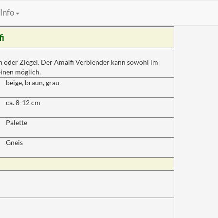
Info
i
n oder Ziegel. Der Amalfi Verblender kann sowohl im
einen möglich.
beige, braun, grau
ca. 8-12 cm
Palette
Gneis