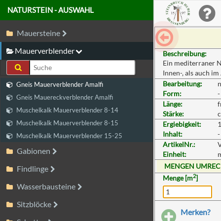
NATURSTEIN - AUSWAHL
Mauersteine
Mauerverblender
Beschreibung:
Ein mediterraner N
Innen-, als auch i
Bearbeitung:
n
Gneis Mauerverblender Amalfi
Form:
-
Gneis Mauereckverblender Amalfi
Länge:
f
Muschelkalk Mauerverblender 8-14
Stärke:
c
Muschelkalk Mauerverblender 8-15
Ergiebigkeit:
1
Inhalt:
-
Muschelkalk Mauerverblender 15-25
ArtikelNr.:
Gabionen
Einheit:
MENGEN UMRE
Findlinge
2
Menge [m
]
Wasserbausteine
Sitzblöcke
Merken?