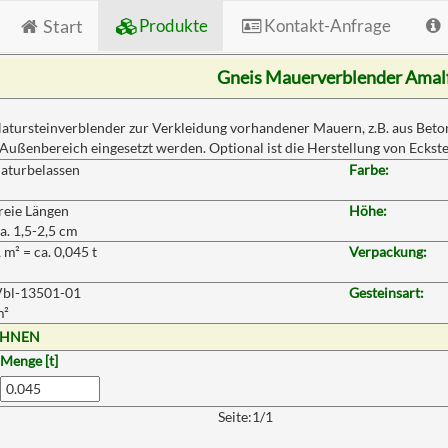
Start
Produkte
Kontakt-Anfrage
Gneis Mauerverblender Amalf
atursteinverblender zur Verkleidung vorhandener Mauern, z.B. aus Beto
m Außenbereich eingesetzt werden. Optional ist die Herstellung von Eckst
aturbelassen
Farbe:
reie Längen
Höhe:
a. 1,5-2,5 cm
 m² = ca. 0,045 t
Verpackung:
Vbl-13501-01
Gesteinsart:
m²
CHNEN
Menge [t]
Seite:1/1