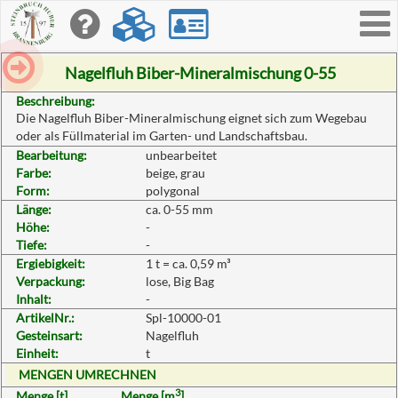
Toggle
navigati
Nagelfluh Biber-Mineralmischung 0-55
Beschreibung:
Die Nagelfluh Biber-Mineralmischung eignet sich zum Wegebau
oder als Füllmaterial im Garten- und Landschaftsbau.
Bearbeitung:
unbearbeitet
Farbe:
beige, grau
Form:
polygonal
Länge:
ca. 0-55 mm
Höhe:
-
Tiefe:
-
Ergiebigkeit:
1 t = ca. 0,59 m³
Verpackung:
lose, Big Bag
Inhalt:
-
ArtikelNr.:
Spl-10000-01
Gesteinsart:
Nagelfluh
Einheit:
t
MENGEN UMRECHNEN
3
Menge [t]
Menge [m
]