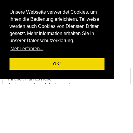
Unsere Webseite verwendet Cookies, um
Ihnen die Bedienung erleichtern. Teilweise
werden auch Cookies von Diensten Dritter
gesetzt. Mehr Information erhalten Sie in
unserer Datenschutzerklärung.
Mehr erfahren...
OK!
Steinbruch & Natursteinwerk Huber
Inhaber: Hannes Huber
Steinmetzmeister & Steintechniker
Biberstraße 22
DE-83098
Brannenburg
Telefon:
+49/(0)8034/1831
Fax:
+49/(0)8034/8051
E-Mail:
info@steinbruch-huber.de