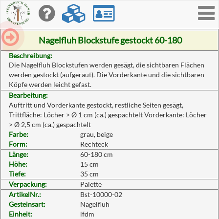
Toggle
navigati
Nagelfluh Blockstufe gestockt 60-180
Beschreibung:
Die Nagelfluh Blockstufen werden gesägt, die sichtbaren Flächen
werden gestockt (aufgeraut). Die Vorderkante und die sichtbaren
Köpfe werden leicht gefast.
Bearbeitung:
Auftritt und Vorderkante gestockt, restliche Seiten gesägt,
Trittfläche: Löcher > Ø 1 cm (ca.) gespachtelt Vorderkante: Löcher
> Ø 2,5 cm (ca.) gespachtelt
Farbe:
grau, beige
Form:
Rechteck
Länge:
60-180 cm
Höhe:
15 cm
Tiefe:
35 cm
Verpackung:
Palette
ArtikelNr.:
Bst-10000-02
Gesteinsart:
Nagelfluh
Einheit:
lfdm