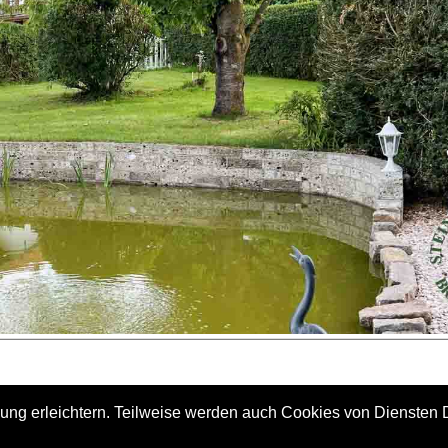
 erleichtern. Teilweise werden auch Cookies von Diensten Drit
tursteinwerk Huber
Telefon:
+49/(0)8034/1831