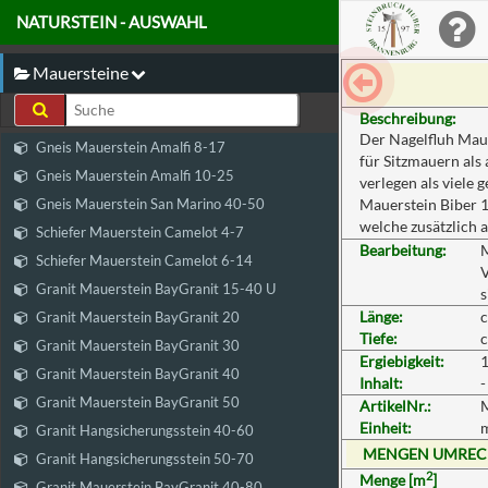
NATURSTEIN - AUSWAHL
Mauersteine
Beschreibung:
Der Nagelfluh Mauer
Gneis Mauerstein Amalfi 8-17
für Sitzmauern als
Gneis Mauerstein Amalfi 10-25
verlegen als viele 
Gneis Mauerstein San Marino 40-50
Mauerstein Biber 1
welche zusätzlich a
Schiefer Mauerstein Camelot 4-7
Bearbeitung:
M
Schiefer Mauerstein Camelot 6-14
V
Granit Mauerstein BayGranit 15-40 U
s
Länge:
c
Granit Mauerstein BayGranit 20
Tiefe:
c
Granit Mauerstein BayGranit 30
Ergiebigkeit:
1
Granit Mauerstein BayGranit 40
Inhalt:
-
Granit Mauerstein BayGranit 50
ArtikelNr.:
Einheit:
Granit Hangsicherungsstein 40-60
MENGEN UMRE
Granit Hangsicherungsstein 50-70
2
Menge [m
]
Granit Mauerstein BayGranit 40-80