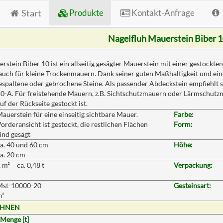
Start
Produkte
Kontakt-Anfrage
Nagelfluh Mauerstein Biber 
stein Biber 10 ist ein allseitig gesägter Mauerstein mit einer gestockten
 auch für kleine Trockenmauern. Dank seiner guten Maßhaltigkeit und eine
gespaltene oder gebrochene Steine. Als passender Abdeckstein empfiehlt s
0-A. Für freistehende Mauern, z.B. Sichtschutzmauern oder Lärmschutzm
uf der Rückseite gestockt ist.
auerstein für eine einseitig sichtbare Mauer.
Farbe:
orderansicht ist gestockt, die restlichen Flächen
Form:
ind gesägt
a. 40 und 60 cm
Höhe:
a. 20 cm
 m² = ca. 0,48 t
Verpackung:
Mst-10000-20
Gesteinsart:
m²
CHNEN
Menge [t]