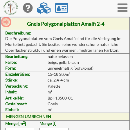
Toggle
navigati
Gneis Polygonalplatten Amalfi 2-4
Beschreibung:
Die Polygonalplatten vom Gneis Amalfi sind für die Verlegung im
Mörtelbett gedacht. Sie besitzen eine wunderschöne natürliche
Oberflächenstruktur und einen warmen, mediterranen Farbton.
Bearbeitung:
naturbelassen
Farbe:
beige, gelb, braun
Form:
unregelmäßig (polygonal)
Einzelgrößen:
15-18 Stk/m²
Stärke:
ca. 2,4-4 cm
Verpackung:
Palette
Inhalt:
m²
ArtikelNr.:
Bpl-13500-01
Gesteinsart:
Gneis
Einheit:
m²
MENGEN UMRECHNEN
2
Menge [m
]
Menge [t]