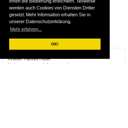
Ihnen die Bedienung erleichtern. Teilweise
werden auch Cookies von Diensten Dritter
gesetzt. Mehr Information erhalten Sie in
unserer Datenschutzerklärung.
Mehr erfahren...
OK!
Steinbruch & Natursteinwerk Huber
Inhaber: Hannes Huber
Steinmetzmeister & Steintechniker
Biberstraße 22
DE-83098
Brannenburg
Telefon:
+49/(0)8034/1831
Fax:
+49/(0)8034/8051
E-Mail:
info@steinbruch-huber.de
Öffnungszeiten:
(
Anmeldung erforderlich
)
Montag - Freitag:
07:00 - 12:00 Uhr