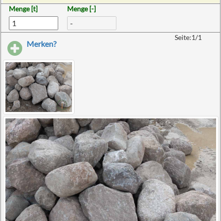
Menge [t]
Menge [-]
Seite:1/1
Merken?