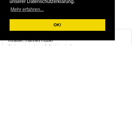
unserer Datenschutzerklärung.
Mehr erfahren...
OK!
Steinbruch & Natursteinwerk Huber
Inhaber: Hannes Huber
Steinmetzmeister & Steintechniker
Biberstraße 22
DE-83098
Brannenburg
Telefon:
+49/(0)8034/1831
Fax:
+49/(0)8034/8051
E-Mail:
info@steinbruch-huber.de
Öffnungszeiten:
(
Anmeldung erforderlich
)
Montag - Freitag:
07:00 - 12:00 Uhr
Montag - Mittwoch:
13:00 - 16:45 Uhr
Donnerstag:
13:00 - 16:00 Uhr