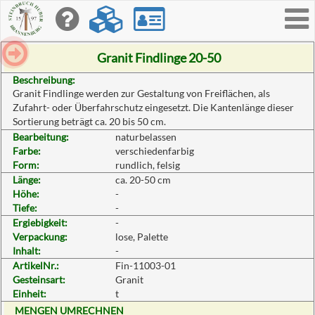
Toggle
navigati
Granit Findlinge 20-50
Beschreibung:
Granit Findlinge werden zur Gestaltung von Freiflächen, als
Zufahrt- oder Überfahrschutz eingesetzt. Die Kantenlänge dieser
Sortierung beträgt ca. 20 bis 50 cm.
Bearbeitung:
naturbelassen
Farbe:
verschiedenfarbig
Form:
rundlich, felsig
Länge:
ca. 20-50 cm
Höhe:
-
Tiefe:
-
Ergiebigkeit:
-
Verpackung:
lose, Palette
Inhalt:
-
ArtikelNr.:
Fin-11003-01
Gesteinsart:
Granit
Einheit:
t
MENGEN UMRECHNEN