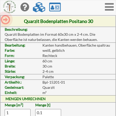
Toggle
navigati
Quarzit Bodenplatten Positano 30
Beschreibung:
Quarzit Bodenplatten im Format 60x30 cm x 2-4 cm. Die
Oberfläche ist naturbelassen, die Kanten werden behauen.
Bearbeitung:
Kanten handbehauen, Oberfläche spaltrau
Farbe:
weiß, gelblich
Form:
Rechteck
Länge:
60 cm
Breite:
30 cm
Stärke:
2-4 cm
Verpackung:
Palette
ArtikelNr.:
Bpl-15201-01
Gesteinsart:
Quarzit
Einheit:
m²
MENGEN UMRECHNEN
2
Menge [m
]
Menge [t]