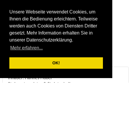
Unsere Webseite verwendet Cookies, um
Ihnen die Bedienung erleichtern. Teilweise
werden auch Cookies von Diensten Dritter
gesetzt. Mehr Information erhalten Sie in
unserer Datenschutzerklärung.
Mehr erfahren...
OK!
Steinbruch & Natursteinwerk Huber
Inhaber: Hannes Huber
Steinmetzmeister & Steintechniker
Biberstraße 22
DE-83098
Brannenburg
Telefon:
+49/(0)8034/1831
Fax:
+49/(0)8034/8051
E-Mail:
info@steinbruch-huber.de