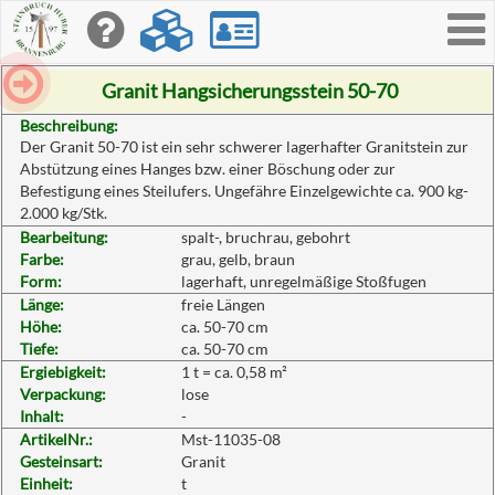
Toggle
navigati
Granit Hangsicherungsstein 50-70
Beschreibung:
Der Granit 50-70 ist ein sehr schwerer lagerhafter Granitstein zur
Abstützung eines Hanges bzw. einer Böschung oder zur
Befestigung eines Steilufers. Ungefähre Einzelgewichte ca. 900 kg-
2.000 kg/Stk.
Bearbeitung:
spalt-, bruchrau, gebohrt
Farbe:
grau, gelb, braun
Form:
lagerhaft, unregelmäßige Stoßfugen
Länge:
freie Längen
Höhe:
ca. 50-70 cm
Tiefe:
ca. 50-70 cm
Ergiebigkeit:
1 t = ca. 0,58 m²
Verpackung:
lose
Inhalt:
-
ArtikelNr.:
Mst-11035-08
Gesteinsart:
Granit
Einheit:
t