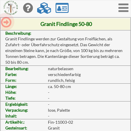
Toggle
navigati
Granit Findlinge 50-80
Beschreibung:
Granit Findlinge werden zur Gestaltung von Freiflächen, als
Zufahrt- oder Überfahrschutz eingesetzt. Das Gewicht der
einzelnen Steine kann, je nach Größe, von 100 kg bis zu mehreren
Tonnen betragen. Die Kantenlänge dieser Sortierung beträgt ca.
50 bis 80 cm.
Bearbeitung:
naturbelassen
Farbe:
verschiedenfarbig
Form:
rundlich, felsig
Länge:
ca. 50-80 cm
Höhe:
-
Tiefe:
-
Ergiebigkeit:
-
Verpackung:
lose, Palette
Inhalt:
-
ArtikelNr.:
Fin-11003-02
Gesteinsart:
Granit