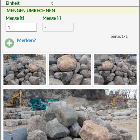
Einheit:
t
MENGEN UMRECHNEN
Menge [t]
Menge [-]
Seite:1/1
Merken?