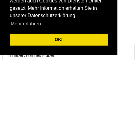
werden auch Cookies von Diensten Dritter
gesetzt. Mehr Information erhalten Sie in
unserer Datenschutzerklärung.
Mehr erfahren...
OK!
Steinbruch & Natursteinwerk Huber
Inhaber: Hannes Huber
Steinmetzmeister & Steintechniker
Biberstraße 22
DE-83098
Brannenburg
Telefon:
+49/(0)8034/1831
Fax:
+49/(0)8034/8051
E-Mail:
info@steinbruch-huber.de
Öffnungszeiten:
(
Anmeldung erforderlich
)
Montag - Freitag:
07:00 - 12:00 Uhr
Montag - Mittwoch:
13:00 - 16:45 Uhr