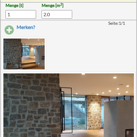
2
Menge [t]
Menge [m
]
Seite:1/1
Merken?