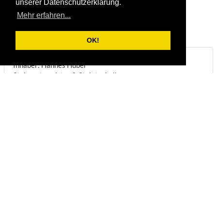
unserer Datenschutzerklärung.
Mehr erfahren...
OK!
Steinbruch & Natursteinwerk Huber
Inhaber: Hannes Huber
Steinmetzmeister & Steintechniker
Biberstraße 22
DE-83098
Brannenburg
Telefon:
+49/(0)8034/1831
Fax:
+49/(0)8034/8051
E-Mail:
info@steinbruch-huber.de
Öffnungszeiten:
(
Anmeldung erforderlich
)
Montag - Freitag:
07:00 - 12:00 Uhr
Montag - Mittwoch:
13:00 - 16:45 Uhr
Donnerstag:
13:00 - 16:00 Uhr