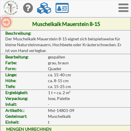
Toggle
navigati
Muschelkalk Mauerstein 8-15
Beschreibung:
Der Muschelkalk Mauerstein 8-15 eignet sich beispielsweise für
kleine Natursteinmauern, Hochbeete oder Kräuterschnecken. Er
ist von Hand verlegbar.
Bearbeitung:
gespalten
Farbe:
grau, braun
Form:
Quader
Länge:
ca. 15-40 cm
Höhe:
ca. 8-15 cm
Tiefe:
ca. 15-25 cm
Ergiebigkeit:
1 t = ca. 2 m²
Verpackung:
lose, Palette
Inhalt:
-
ArtikelNr.:
Mst-14801-09
Gesteinsart:
Muschelkalk
Einheit:
t
MENGEN UMRECHNEN