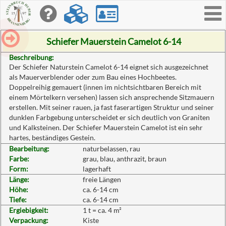
Toggle
navigati
Schiefer Mauerstein Camelot 6-14
Beschreibung:
Der Schiefer Naturstein Camelot 6-14 eignet sich ausgezeichnet
als Mauerverblender oder zum Bau eines Hochbeetes.
Doppelreihig gemauert (innen im nichtsichtbaren Bereich mit
einem Mörtelkern versehen) lassen sich ansprechende Sitzmauern
erstellen. Mit seiner rauen, ja fast faserartigen Struktur und seiner
dunklen Farbgebung unterscheidet er sich deutlich von Graniten
und Kalksteinen. Der Schiefer Mauerstein Camelot ist ein sehr
hartes, beständiges Gestein.
Bearbeitung:
naturbelassen, rau
Farbe:
grau, blau, anthrazit, braun
Form:
lagerhaft
Länge:
freie Längen
Höhe:
ca. 6-14 cm
Tiefe:
ca. 6-14 cm
Ergiebigkeit:
1 t = ca. 4 m²
Verpackung:
Kiste