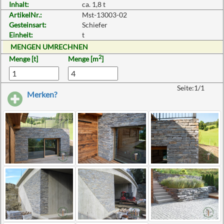
Inhalt:
ca. 1,8 t
ArtikelNr.:
Mst-13003-02
Gesteinsart:
Schiefer
Einheit:
t
MENGEN UMRECHNEN
2
Menge [t]
Menge [m
]
Seite:1/1
Merken?