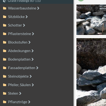
Granit Findlinge 80-110
Wasserbausteine
Sitzblöcke
Schotter
Pflastersteine
Blockstufen
Abdeckungen
Bodenplatten
Fassadenplatten
Steinobjekte
Pfeiler, Säulen
Stelen
Pflanztröge