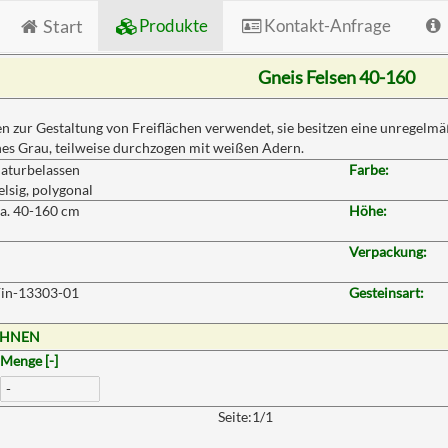
Start
Produkte
Kontakt-Anfrage
Gneis Felsen 40-160
 zur Gestaltung von Freiflächen verwendet, sie besitzen eine unregelmäßi
es Grau, teilweise durchzogen mit weißen Adern.
aturbelassen
Farbe:
elsig, polygonal
a. 40-160 cm
Höhe:
Verpackung:
in-13303-01
Gesteinsart:
CHNEN
Menge [-]
Seite:1/1