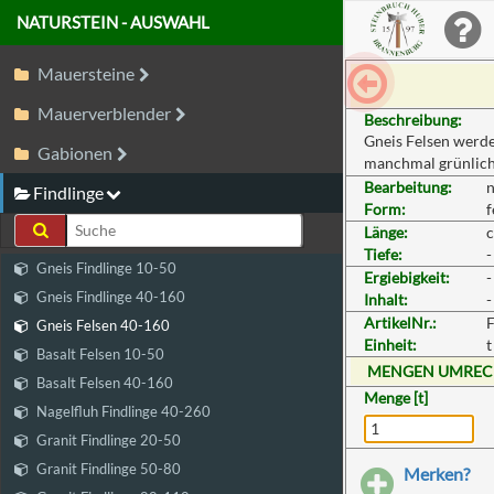
NATURSTEIN - AUSWAHL
Mauersteine
Mauerverblender
Beschreibung:
Gneis Felsen werden
Gabionen
manchmal grünlich
Bearbeitung:
n
Findlinge
Form:
f
Länge:
c
Tiefe:
-
Gneis Findlinge 10-50
Ergiebigkeit:
-
Gneis Findlinge 40-160
Inhalt:
-
ArtikelNr.:
F
Gneis Felsen 40-160
Einheit:
t
Basalt Felsen 10-50
MENGEN UMRE
Basalt Felsen 40-160
Menge [t]
Nagelfluh Findlinge 40-260
Granit Findlinge 20-50
Granit Findlinge 50-80
Merken?