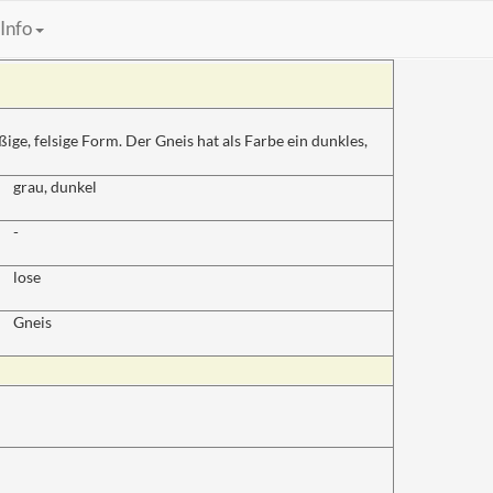
Info
ge, felsige Form. Der Gneis hat als Farbe ein dunkles,
grau, dunkel
-
lose
Gneis