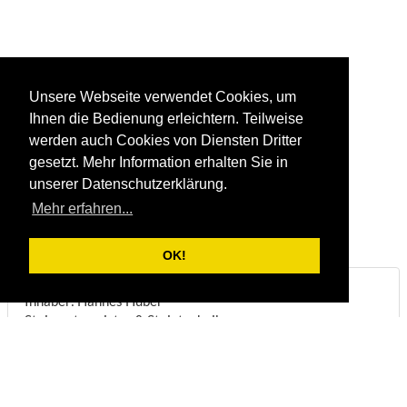
Unsere Webseite verwendet Cookies, um
Ihnen die Bedienung erleichtern. Teilweise
werden auch Cookies von Diensten Dritter
gesetzt. Mehr Information erhalten Sie in
unserer Datenschutzerklärung.
Mehr erfahren...
OK!
Steinbruch & Natursteinwerk Huber
Inhaber: Hannes Huber
Steinmetzmeister & Steintechniker
Biberstraße 22
DE-83098
Brannenburg
Telefon:
+49/(0)8034/1831
Fax:
+49/(0)8034/8051