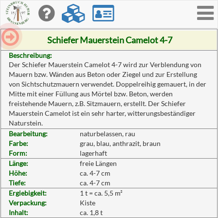
Toggle
navigati
Schiefer Mauerstein Camelot 4-7
Beschreibung:
Der Schiefer Mauerstein Camelot 4-7 wird zur Verblendung von
Mauern bzw. Wänden aus Beton oder Ziegel und zur Erstellung
von Sichtschutzmauern verwendet. Doppelreihig gemauert, in der
Mitte mit einer Füllung aus Mörtel bzw. Beton, werden
freistehende Mauern, z.B. Sitzmauern, erstellt. Der Schiefer
Mauerstein Camelot ist ein sehr harter, witterungsbeständiger
Naturstein.
Bearbeitung:
naturbelassen, rau
Farbe:
grau, blau, anthrazit, braun
Form:
lagerhaft
Länge:
freie Längen
Höhe:
ca. 4-7 cm
Tiefe:
ca. 4-7 cm
Ergiebigkeit:
1 t = ca. 5,5 m²
Verpackung:
Kiste
Inhalt:
ca. 1,8 t