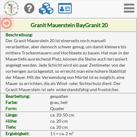
Toggle
navigati
Granit Mauerstein BayGranit 20
Beschreibung:
Der Granit Mauerstein 20 ist einerseits noch manuell
verarbeitbar, aber dennoch schwer genug, um damit kleinere bis
mittlere Trockenmauern und Hochbeete zu bauen. Hat man in der
Mauertiefe ausreichend Platz, können die Steine auch terrassiert
angelegt werden. Jede Schicht wird ein paar Zentimeter von der
vorherigen zurückgesetzt, so erreicht man eine höhere Stabilität
der Mauer. Mit der Verwendung von Mörtel ist es möglich, eine
Mauer zu errichten, die als Wind- oder Sichtschutz dient. Der
Granit Mauerstein ist sehr widerstandsfähig und frostsicher.
Bearbeitung:
gespalten
Farbe:
grau, hell
Form:
Quader
Länge:
ca. 20-50 cm
Höhe:
ca. 20 cm
Tiefe:
ca. 20 cm
Ergiebigkeit:
1 t = ca. 2 m²