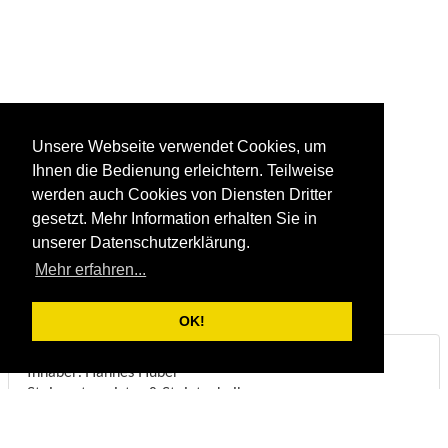
Unsere Webseite verwendet Cookies, um
Ihnen die Bedienung erleichtern. Teilweise
werden auch Cookies von Diensten Dritter
gesetzt. Mehr Information erhalten Sie in
unserer Datenschutzerklärung.
Mehr erfahren...
OK!
Steinbruch & Natursteinwerk Huber
Inhaber: Hannes Huber
Steinmetzmeister & Steintechniker
Biberstraße 22
DE-83098
Brannenburg