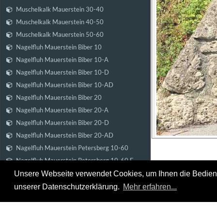
Muschelkalk Mauerstein 30-40
Muschelkalk Mauerstein 40-50
Muschelkalk Mauerstein 50-60
Nagelfluh Mauerstein Biber 10
Nagelfluh Mauerstein Biber 10-A
Nagelfluh Mauerstein Biber 10-D
Nagelfluh Mauerstein Biber 10-AD
Nagelfluh Mauerstein Biber 20
Nagelfluh Mauerstein Biber 20-A
Nagelfluh Mauerstein Biber 20-D
Nagelfluh Mauerstein Biber 20-AD
Nagelfluh Mauerstein Petersberg 10-60
Nagelfluh Mauerstein Petersberg 10-60 F
Nagelfluh Mauerstein Petersberg 40-80
Unsere Webseite verwendet Cookies, um Ihnen die Bedienung
Steinbruch & Na
Nagelfluh Mauerstein Petersberg 80-140
unserer Datenschutzerklärung.
Mehr erfahren...
Inhaber: Hannes
Nagelfluh Mauerstein Petersberg 40-140 F
Steinmetzmeiste
Nagelfluh Mauerstein Riesenkopf 30
Biberstraße 22