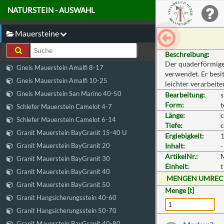
NATURSTEIN - AUSWAHL
Mauersteine
Beschreibung:
Der quaderförmige
Gneis Mauerstein Amalfi 8-17
verwendet. Er besit
Gneis Mauerstein Amalfi 10-25
leichter verarbeite
Gneis Mauerstein San Marino 40-50
Bearbeitung:
s
Form:
t
Schiefer Mauerstein Camelot 4-7
Länge:
c
Schiefer Mauerstein Camelot 6-14
Tiefe:
c
Granit Mauerstein BayGranit 15-40 U
Ergiebigkeit:
1
Granit Mauerstein BayGranit 20
Inhalt:
-
ArtikelNr.:
Granit Mauerstein BayGranit 30
Einheit:
t
Granit Mauerstein BayGranit 40
MENGEN UMRE
Granit Mauerstein BayGranit 50
Menge [t]
Granit Hangsicherungsstein 40-60
Granit Hangsicherungsstein 50-70
Granit Mauerstein BayGranit 40-80