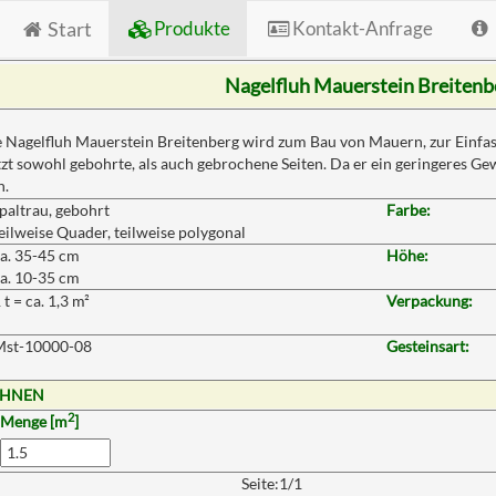
Start
Produkte
Kontakt-Anfrage
Nagelfluh Mauerstein Breitenb
 Nagelfluh Mauerstein Breitenberg wird zum Bau von Mauern, zur Einfa
zt sowohl gebohrte, als auch gebrochene Seiten. Da er ein geringeres Gewi
n.
paltrau, gebohrt
Farbe:
eilweise Quader, teilweise polygonal
a. 35-45 cm
Höhe:
a. 10-35 cm
 t = ca. 1,3 m²
Verpackung:
Mst-10000-08
Gesteinsart:
CHNEN
2
Menge [m
]
Seite:1/1