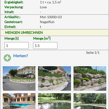
Ergiebigkeit:
1 t = ca. 1,5 m²
Verpackung:
Lose
Inhalt:
-
ArtikelNr.:
Mst-10000-03
Gesteinsart:
Nagelfluh
Einheit:
t
MENGEN UMRECHNEN
2
Menge [t]
Menge [m
]
Seite:1/1
Merken?