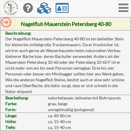
Toggle
navigati
Nagelfluh Mauerstein Petersberg 40-80
Beschreibung:
Der Nagelfluh Mauerstein Petersberg 40-80 ist ein beliebter Stein
für kleine bis mittelgroße Trockenmauern. Da er frostsicher ist,
wird er auch gerne als Wasserbaustein beim naturnahen Verbau
kleinerer Bäche bzw. deren Bachufer verwendet. Anders als der
Mauerstein Petersberg 10-60 oder der Petersberg 10-60 F ist er
nicht mehr von ein bis zwei Personen verlegbar. Drei bis vier
Personen oder besser ein Minibagger sollten hier ans Werk gehen.
Wie die anderen Nagelfluh Steine, besitzt auch er eine sehr schöne
und raue Oberfläche, die dafür sorgt, dass er sich schnell in die
Natur einpasst.
Bearbeitung:
naturbelassen, teilweise mit Bohrspuren
Farbe:
grau, beige
Form:
unregelmäßig (polygonal)
Länge:
ca. 40-80 cm
Höhe:
ca. 15-40 cm
Tiefe:
ca. 15-40 cm