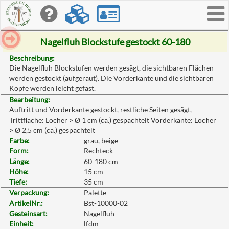
Toggle
navigati
Nagelfluh Blockstufe gestockt 60-180
Beschreibung:
Die Nagelfluh Blockstufen werden gesägt, die sichtbaren Flächen
werden gestockt (aufgeraut). Die Vorderkante und die sichtbaren
Köpfe werden leicht gefast.
Bearbeitung:
Auftritt und Vorderkante gestockt, restliche Seiten gesägt,
Trittfläche: Löcher > Ø 1 cm (ca.) gespachtelt Vorderkante: Löcher
> Ø 2,5 cm (ca.) gespachtelt
Farbe:
grau, beige
Form:
Rechteck
Länge:
60-180 cm
Höhe:
15 cm
Tiefe:
35 cm
Verpackung:
Palette
ArtikelNr.:
Bst-10000-02
Gesteinsart:
Nagelfluh
Einheit:
lfdm