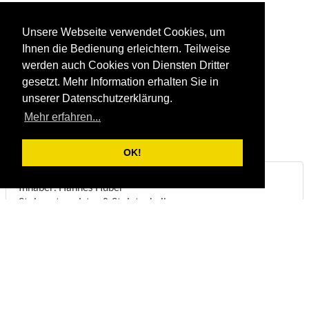
Unsere Webseite verwendet Cookies, um
Ihnen die Bedienung erleichtern. Teilweise
werden auch Cookies von Diensten Dritter
gesetzt. Mehr Information erhalten Sie in
unserer Datenschutzerklärung.
Mehr erfahren...
OK!
Steinbruch & Natursteinwerk Huber
Inhaber: Hannes Huber
Steinmetzmeister & Steintechniker
Biberstraße 22
DE-83098
Brannenburg
Telefon:
+49/(0)8034/1831
Fax:
+49/(0)8034/8051
E-Mail:
info@steinbruch-huber.de