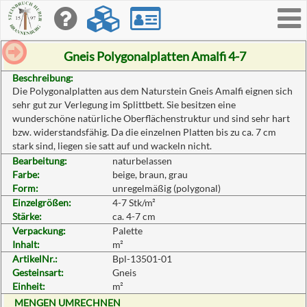
Toggle
navigati
Gneis Polygonalplatten Amalfi 4-7
Beschreibung:
Die Polygonalplatten aus dem Naturstein Gneis Amalfi eignen sich
sehr gut zur Verlegung im Splittbett. Sie besitzen eine
wunderschöne natürliche Oberflächenstruktur und sind sehr hart
bzw. widerstandsfähig. Da die einzelnen Platten bis zu ca. 7 cm
stark sind, liegen sie satt auf und wackeln nicht.
Bearbeitung:
naturbelassen
Farbe:
beige, braun, grau
Form:
unregelmäßig (polygonal)
Einzelgrößen:
4-7 Stk/m²
Stärke:
ca. 4-7 cm
Verpackung:
Palette
Inhalt:
m²
ArtikelNr.:
Bpl-13501-01
Gesteinsart:
Gneis
Einheit:
m²
MENGEN UMRECHNEN