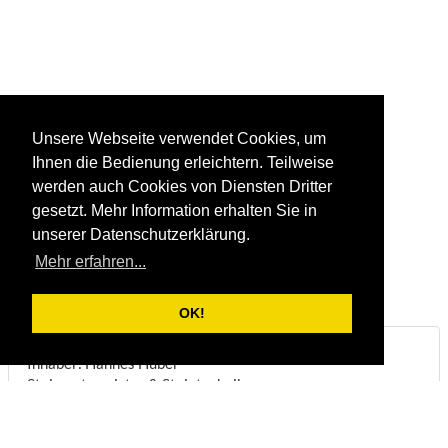
Unsere Webseite verwendet Cookies, um
Ihnen die Bedienung erleichtern. Teilweise
werden auch Cookies von Diensten Dritter
gesetzt. Mehr Information erhalten Sie in
unserer Datenschutzerklärung.
Mehr erfahren...
OK!
Steinbruch & Natursteinwerk Huber
Inhaber: Hannes Huber
Steinmetzmeister & Steintechniker
Biberstraße 22
DE-83098
Brannenburg