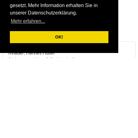
gesetzt. Mehr Information erhalten Sie in
unserer Datenschutzerklärung.
Mehr erfahren...
OK!
Steinbruch & Natursteinwerk Huber
Inhaber: Hannes Huber
Steinmetzmeister & Steintechniker
Biberstraße 22
DE-83098
Brannenburg
Telefon:
+49/(0)8034/1831
Fax:
+49/(0)8034/8051
E-Mail:
info@steinbruch-huber.de
Öffnungszeiten:
(
Anmeldung erforderlich
)
Montag - Freitag:
07:00 - 12:00 Uhr
Montag - Mittwoch:
13:00 - 16:45 Uhr
Donnerstag:
13:00 - 16:00 Uhr