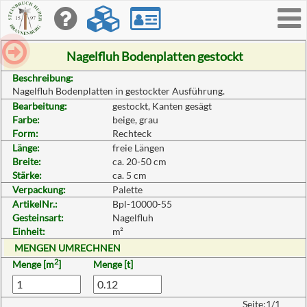
Toggle
navigati
Nagelfluh Bodenplatten gestockt
Beschreibung:
Nagelfluh Bodenplatten in gestockter Ausführung.
Bearbeitung:
gestockt, Kanten gesägt
Farbe:
beige, grau
Form:
Rechteck
Länge:
freie Längen
Breite:
ca. 20-50 cm
Stärke:
ca. 5 cm
Verpackung:
Palette
ArtikelNr.:
Bpl-10000-55
Gesteinsart:
Nagelfluh
Einheit:
m²
MENGEN UMRECHNEN
2
Menge [m
]
Menge [t]
Seite:1/1