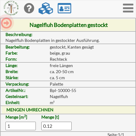
Toggle
navigati
Nagelfluh Bodenplatten gestockt
Beschreibung:
Nagelfluh Bodenplatten in gestockter Ausführung.
Bearbeitung:
gestockt, Kanten gesägt
Farbe:
beige, grau
Form:
Rechteck
Länge:
freie Längen
Breite:
ca. 20-50 cm
Stärke:
ca. 5 cm
Verpackung:
Palette
ArtikelNr.:
Bpl-10000-55
Gesteinsart:
Nagelfluh
Einheit:
m²
MENGEN UMRECHNEN
2
Menge [m
]
Menge [t]
Seite:1/1