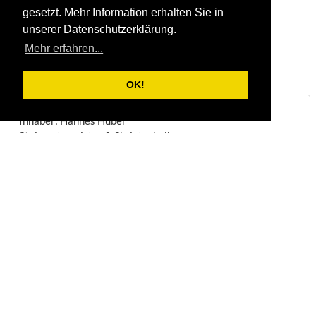
gesetzt. Mehr Information erhalten Sie in
unserer Datenschutzerklärung.
Mehr erfahren...
OK!
Steinbruch & Natursteinwerk Huber
Inhaber: Hannes Huber
Steinmetzmeister & Steintechniker
Biberstraße 22
DE-83098
Brannenburg
Telefon:
+49/(0)8034/1831
Fax:
+49/(0)8034/8051
E-Mail:
info@steinbruch-huber.de
Öffnungszeiten:
(
Anmeldung erforderlich
)
Montag - Freitag:
07:00 - 12:00 Uhr
Montag - Mittwoch:
13:00 - 16:45 Uhr
Donnerstag:
13:00 - 16:00 Uhr