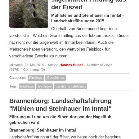
der Eiszeit
Mühlsteine und Steinhauer im Inntal -
Landschaftsführungen 2015
Oberhalb von Niederaudorf liegt recht
versteckt im Wald ein Granitfindling aus der letzten Eiszeit. Dieser
hat nicht nur die Sagenwelt im Inntal beeinflusst. Auch die
Menschen haben versucht, den wertvollen Felsblock für
verschiedene Zwecke zu nutzen...
Mittwoch, 27. Mai 2015
/
Author:
Hannes Huber
/
Number of views
(5576)
/
Comments (0)
/
Categories:
Findlinge
Geschichte
Tags:
Findlinge
Geologie
Landschaftsführung
Brannenburg: Landschaftsführung
"Mühlen und Steinhauer im Inntal"
Führung auf und um die Biber, dort wo der Nagelfluh
gebrochen wird
Brannenburg: Steinhauer im Inntal
Landschaftsführung auf der Biber, wo heute noch der begehrte