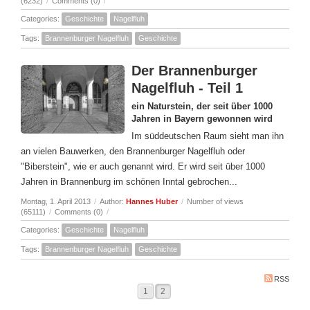
(6232)
/
Comments (0)
/
Categories:
Geschichte
Nagelfluh
Tags:
Brannenburger Nagelfluh
Geschichte
Der Brannenburger
Nagelfluh - Teil 1
ein Naturstein, der seit über 1000
Jahren in Bayern gewonnen wird
Im süddeutschen Raum sieht man ihn
an vielen Bauwerken, den Brannenburger Nagelfluh oder
"Biberstein", wie er auch genannt wird. Er wird seit über 1000
Jahren in Brannenburg im schönen Inntal gebrochen...
Montag, 1. April 2013
/
Author:
Hannes Huber
/
Number of views
(65111)
/
Comments (0)
/
Categories:
Geschichte
Nagelfluh
Tags:
Brannenburger Nagelfluh
Geschichte
RSS
1
2