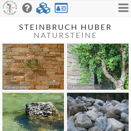
Toggle
navigati
STEINBRUCH HUBER
NATURSTEINE
Mauersteine
Mauerverblender