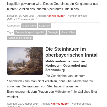
Nagelfluh gewonnen wird. Dieses Gestein ist ein Konglomerat aus
bunten Geröllen des inneren Alpenraums. Bis in das...
Mittwoch, 15. April 2015
/
Author:
Hannes Huber
/
Number of views
(5401)
/
Comments (0)
/
Categories:
Geschichte
Nagelfluh
Tags:
Brannenburger Nagelfluh
Geologie
Geschichte
Landschaftsführung
Die Steinhauer im
oberbayerischen Inntal
Mühlsteinbrüche zwischen
Neubeuern, Oberaudorf und
Brannenburg
Die Geschichte von unserem
Steinbruch kann man nicht erzählen, ohne über Mühlsteine zu
sprechen. Generationen von Steinhauern haben hier in
Brannenburg mit dem "Hauen von Mühlsteinen" ihr tägliches Brot
verdient...
Sonntag, 19. Oktober 2014
/
Author:
Hannes Huber
/
Number of views