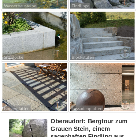
Wasserbausteine
Findlinge
Sitzblöcke
Blockstufen
Bodenplatten
Fassadenplatten
Oberaudorf: Bergtour zum
Grauen Stein, einem
sagenhaften Findling aus