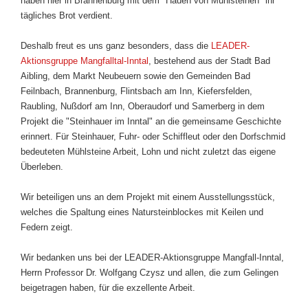
haben hier in Brannenburg mit dem "Hauen von Mühlsteinen" ihr
tägliches Brot verdient.
Deshalb freut es uns ganz besonders, dass die
LEADER-
Aktionsgruppe Mangfalltal-Inntal
, bestehend aus der Stadt Bad
Aibling, dem Markt Neubeuern sowie den Gemeinden Bad
Feilnbach, Brannenburg, Flintsbach am Inn, Kiefersfelden,
Raubling, Nußdorf am Inn, Oberaudorf und Samerberg in dem
Projekt die "Steinhauer im Inntal" an die gemeinsame Geschichte
erinnert. Für Steinhauer, Fuhr- oder Schiffleut oder den Dorfschmid
bedeuteten Mühlsteine Arbeit, Lohn und nicht zuletzt das eigene
Überleben.
Wir beteiligen uns an dem Projekt mit einem Ausstellungsstück,
welches die Spaltung eines Natursteinblockes mit Keilen und
Federn zeigt.
Wir bedanken uns bei der LEADER-Aktionsgruppe Mangfall-Inntal,
Herrn Professor Dr. Wolfgang Czysz und allen, die zum Gelingen
beigetragen haben, für die exzellente Arbeit.