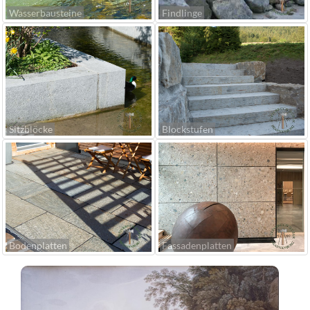
Wasserbausteine
Findlinge
Sitzblöcke
Blockstufen
Bodenplatten
Fassadenplatten