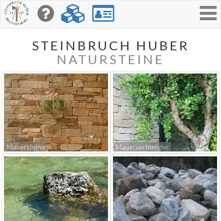
Toggle
navigati
STEINBRUCH HUBER
NATURSTEINE
Mauersteine
Mauerverblender