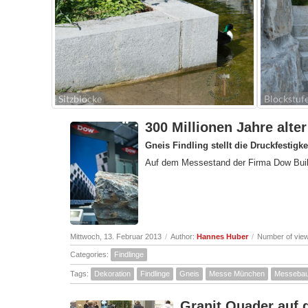
Sitzblöcke
Blockstuf
300 Millionen Jahre alt
Gneis Findling stellt die Druckfestig
Auf dem Messestand der Firma Dow Buildi
Mittwoch, 13. Februar 2013
/
Author:
Hannes Huber
/
Number of vie
Categories:
Findlinge
Tags:
Dekoration
Findlinge
Gneis
Messe München
Messeba
Granit Quader auf