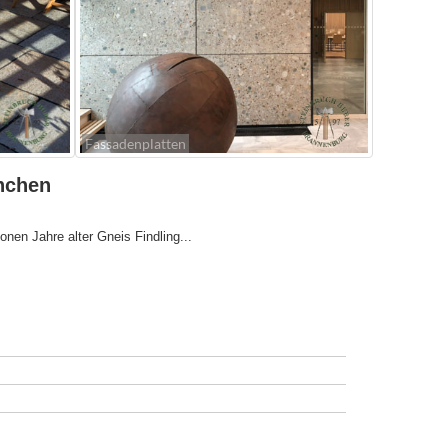
Fassadenplatten
ünchen
en Jahre alter Gneis Findling...