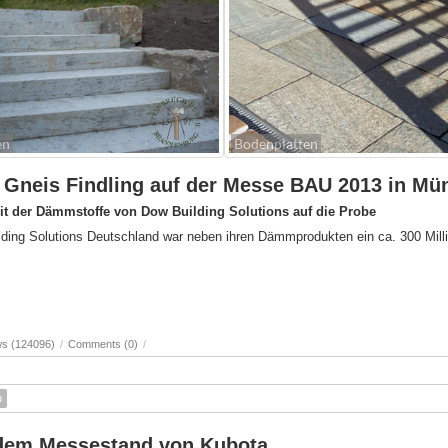
en
Bodenplatten
er Gneis Findling auf der Messe BAU 2013 in M
keit der Dämmstoffe von Dow Building Solutions auf die Probe
ng Solutions Deutschland war neben ihren Dämmprodukten ein ca. 300 Million
ws (124096)
/
Comments (0)
/
u
 dem Messestand von Kubota