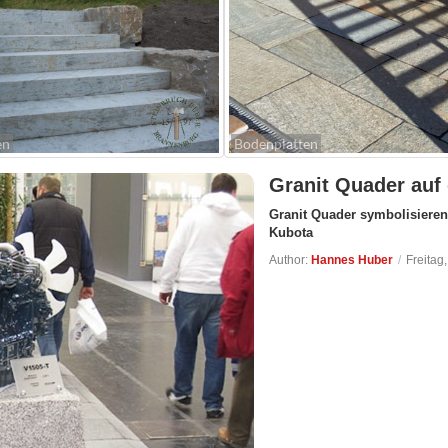
en
Bodenplatten
Granit Quader au
Granit Quader symbolisieren 
Kubota
Author:
Hannes Huber
/
Freitag