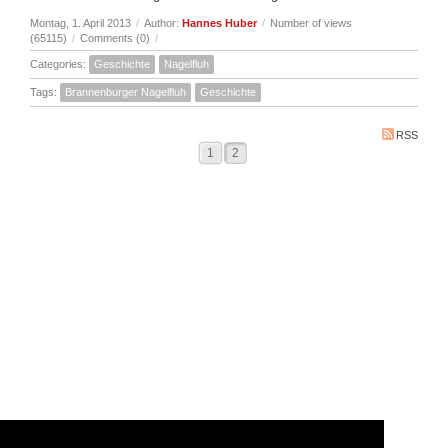
Montag, 1. April 2013
/
Author:
Hannes Huber
/
Number of views
(65115)
/
Comments (0)
/
Categories:
Geschichte
Nagelfluh
Tags:
Brannenburger Nagelfluh
Geschichte
RSS
1
2