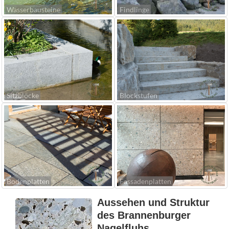
Wasserbausteine
Findlinge
Sitzblöcke
Blockstufen
Bodenplatten
Fassadenplatten
Aussehen und Struktur
des Brannenburger
Nagelfluhs