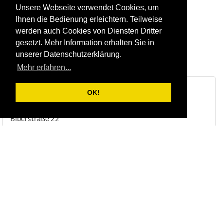
Unsere Webseite verwendet Cookies, um
Ihnen die Bedienung erleichtern. Teilweise
werden auch Cookies von Diensten Dritter
gesetzt. Mehr Information erhalten Sie in
unserer Datenschutzerklärung.
Mehr erfahren...
Steinbruch & Natursteinwerk Huber
OK!
Inhaber: Hannes Huber
Steinmetzmeister & Steintechniker
Biberstraße 22
DE-83098
Brannenburg
Telefon:
+49/(0)8034/1831
Fax:
+49/(0)8034/8051
E-Mail:
info@steinbruch-huber.de
Öffnungszeiten:
(
Anmeldung erforderlich
)
Montag - Freitag:
07:00 - 12:00 Uhr
Montag - Mittwoch:
13:00 - 16:45 Uhr