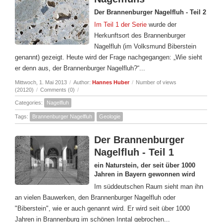
Der Brannenburger Nagelfluh - Teil 2
Im Teil 1 der Serie
wurde der
Herkunftsort des Brannenburger
Nagelfluh (im Volksmund Biberstein
genannt) gezeigt. Heute wird der Frage nachgegangen: „Wie sieht
er denn aus, der Brannenburger Nagelfluh?“...
Mittwoch, 1. Mai 2013
/
Author:
Hannes Huber
/
Number of views
(20120)
/
Comments (0)
/
Categories:
Nagelfluh
Tags:
Brannenburger Nagelfluh
Geologie
Der Brannenburger
Nagelfluh - Teil 1
ein Naturstein, der seit über 1000
Jahren in Bayern gewonnen wird
Im süddeutschen Raum sieht man ihn
an vielen Bauwerken, den Brannenburger Nagelfluh oder
"Biberstein", wie er auch genannt wird. Er wird seit über 1000
Jahren in Brannenburg im schönen Inntal gebrochen...