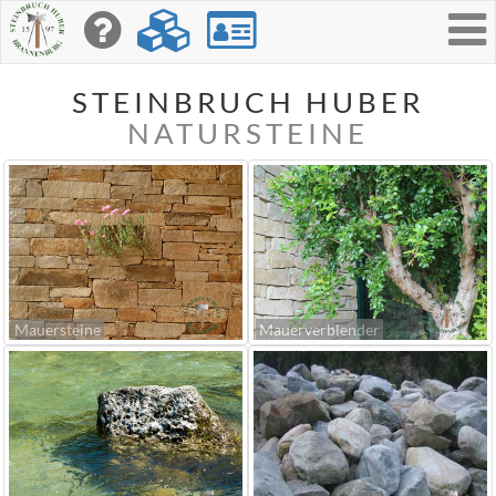
Toggle
navigati
STEINBRUCH HUBER
NATURSTEINE
Mauersteine
Mauerverblender