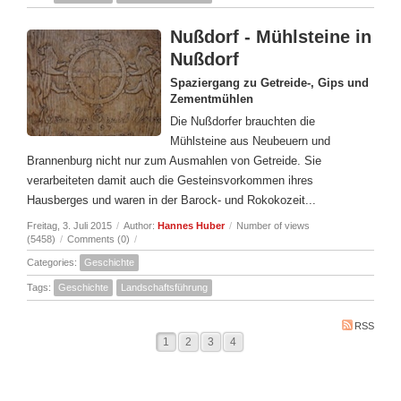
Nußdorf - Mühlsteine in
Nußdorf
Spaziergang zu Getreide-, Gips und
Zementmühlen
Die Nußdorfer brauchten die
Mühlsteine aus Neubeuern und
Brannenburg nicht nur zum Ausmahlen von Getreide. Sie
verarbeiteten damit auch die Gesteinsvorkommen ihres
Hausberges und waren in der Barock- und Rokokozeit...
Freitag, 3. Juli 2015
/
Author:
Hannes Huber
/
Number of views
(5458)
/
Comments (0)
/
Categories:
Geschichte
Tags:
Geschichte
Landschaftsführung
RSS
1
2
3
4