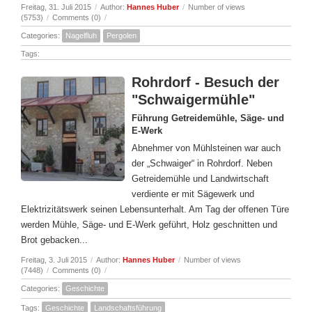
Freitag, 31. Juli 2015
/
Author:
Hannes Huber
/
Number of views
(5753)
/
Comments (0)
/
Categories:
Nagelfluh
Pergolen
Tags:
Rohrdorf - Besuch der
"Schwaigermühle"
Führung Getreidemühle, Säge- und
E-Werk
Abnehmer von Mühlsteinen war auch
der „Schwaiger“ in Rohrdorf. Neben
Getreidemühle und Landwirtschaft
verdiente er mit Sägewerk und
Elektrizitätswerk seinen Lebensunterhalt. Am Tag der offenen Türe
werden Mühle, Säge- und E-Werk geführt, Holz geschnitten und
Brot gebacken...
Freitag, 3. Juli 2015
/
Author:
Hannes Huber
/
Number of views
(7448)
/
Comments (0)
/
Categories:
Geschichte
Tags:
Geschichte
Landschaftsführung