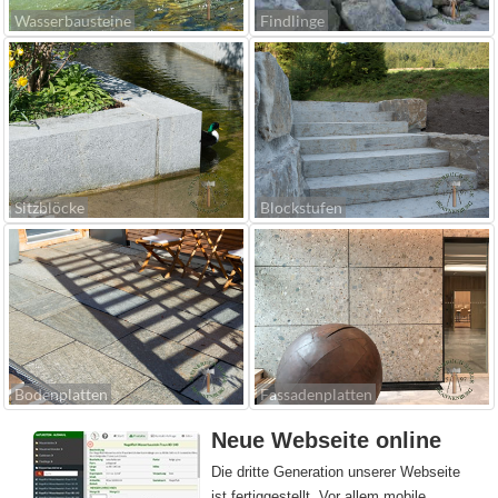
Wasserbausteine
Findlinge
Sitzblöcke
Blockstufen
Bodenplatten
Fassadenplatten
Neue Webseite online
Die dritte Generation unserer Webseite
ist fertiggestellt. Vor allem mobile