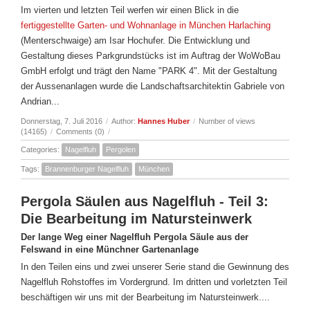
Im vierten und letzten Teil werfen wir einen Blick in die
fertiggestellte Garten- und Wohnanlage in München Harlaching
(Menterschwaige) am Isar Hochufer. Die Entwicklung und
Gestaltung dieses Parkgrundstücks ist im Auftrag der WoWoBau
GmbH erfolgt und trägt den Name "PARK 4". Mit der Gestaltung
der Aussenanlagen wurde die Landschaftsarchitektin Gabriele von
Andrian...
Donnerstag, 7. Juli 2016
/
Author:
Hannes Huber
/
Number of views
(14165)
/
Comments (0)
/
Categories:
Nagelfluh
Pergolen
Tags:
Brannenburger Nagelfluh
München
Pergola Säulen aus Nagelfluh - Teil 3:
Die Bearbeitung im Natursteinwerk
Der lange Weg einer Nagelfluh Pergola Säule aus der
Felswand in eine Münchner Gartenanlage
In den Teilen eins und zwei unserer Serie stand die Gewinnung des
Nagelfluh Rohstoffes im Vordergrund. Im dritten und vorletzten Teil
beschäftigen wir uns mit der Bearbeitung im Natursteinwerk....