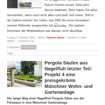
Nutzer können unsere Seite jetzt
besser bedienen. Bitte haben Sie dafür
Verständnis, wenn noch nicht alles rund läuft. Auf einem Bild in
der Galerie können Sie sehen, wie 2000 die erste Generation
unserer Webseite ausgesehen hat
. Die spätere
Dominanz der Mobiltelefone war damals nicht absehbar.
Freitag, 9. Oktober 2020
/
Author:
Hannes Huber
/
Number of views
(6830)
/
Comments (0)
/
Categories:
Geschichte
Tags:
Pergola Säulen aus
Nagelfluh letzter Teil:
Projekt 4 eine
preisgekrönte
Münchner Wohn- und
Gartenanlage
Der lange Weg einer Nagelfluh Pergola Säule aus der
Felswand in eine Münchner Gartenanlage