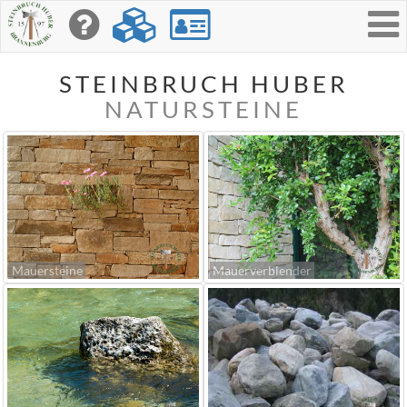
Toggle
navigati
STEINBRUCH HUBER
NATURSTEINE
Mauersteine
Mauerverblender