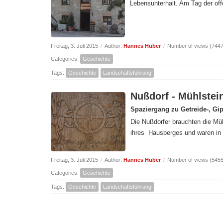
Lebensunterhalt. Am Tag der of
Freitag, 3. Juli 2015
/
Author:
Hannes Huber
/
Number of views (7447
Categories:
Geschichte
Tags:
Geschichte
Landschaftsführung
Nußdorf - Mühlstei
Spaziergang zu Getreide-, G
Die Nußdorfer brauchten die M
ihres Hausberges und waren in 
Freitag, 3. Juli 2015
/
Author:
Hannes Huber
/
Number of views (5455
Categories:
Geschichte
Tags:
Geschichte
Landschaftsführung