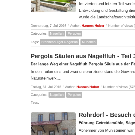
Im vierten und letzten Teil werfe
Entwicklung und Gestaltung di
wurde die Landschaftsarchitekti
Donnerstag, 7. Juli 2016
/
Author:
Hannes Huber
/
Number of views 
Categories:
Nagelfluh
Pergolen
Tags:
Brannenburger Nagelfluh
München
Pergola Säulen aus Nagelfluh - Teil
Der lange Weg einer Nagelfluh Pergola Säule aus der 
In den Teilen eins und zwei unserer Serie stand die Gewinnu
Natursteinwerk....
Freitag, 31. Juli 2015
/
Author:
Hannes Huber
/
Number of views (57
Categories:
Nagelfluh
Pergolen
Tags:
Rohrdorf - Besuch
Führung Getreidemühle, Säge
Abnehmer von Mühlsteinen war a