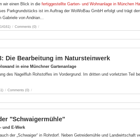
n wir einen Blick in die
fertiggestellte Garten- und Wohnanlage in München Ha
eses Parkgrundstücks ist im Auftrag der WoWoBau GmbH erfolgt und trägt de
n Gabriele von Andrian...
(14161)
/
Comments (0)
/
 3: Die Bearbeitung im Natursteinwerk
Felswand in eine Münchner Gartenanlage
ng des Nagelfluh Rohstoffes im Vordergrund. Im dritten und vorletzten Teil b
51)
/
Comments (0)
/
 der "Schwaigermühle"
- und E-Werk
uch der „Schwaiger“ in Rohrdorf. Neben Getreidemühle und Landwirtschaft ver