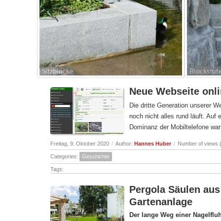
Sitzblöcke
Blockstuf
Neue Webseite onl
Die dritte Generation unserer We
noch nicht alles rund läuft. Au
Dominanz der Mobiltelefone war
Freitag, 9. Oktober 2020
/
Author:
Hannes Huber
/
Number of views 
Categories:
Geschichte
Tags:
Pergola Säulen aus 
Gartenanlage
Der lange Weg einer Nagelflu