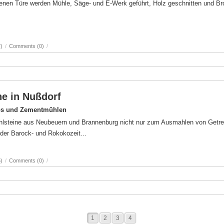
fenen Türe werden Mühle, Säge- und E-Werk geführt, Holz geschnitten und Br
)
/
Comments (0)
/
ne in Nußdorf
ips und Zementmühlen
ühlsteine aus Neubeuern und Brannenburg nicht nur zum Ausmahlen von Getre
der Barock- und Rokokozeit...
)
/
Comments (0)
/
1
2
3
4