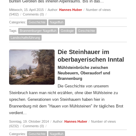
bunten Geröllen des inneren Alpenraums. Bis in das...
Mittwoch, 15. April 2015
/
Author:
Hannes Huber
/
Number of views
(5402)
/
Comments (0)
/
Categories:
Geschichte
Nagelfluh
Tags:
Brannenburger Nagelfluh
Geologie
Geschichte
Landschaftsführung
Die Steinhauer im
oberbayerischen Inntal
Mühlsteinbrüche zwischen
Neubeuern, Oberaudorf und
Brannenburg
Die Geschichte von unserem
Steinbruch kann man nicht erzählen, ohne über Mühlsteine zu
sprechen. Generationen von Steinhauern haben hier in
Brannenburg mit dem "Hauen von Mühlsteinen" ihr tägliches Brot
verdient...
Sonntag, 19. Oktober 2014
/
Author:
Hannes Huber
/
Number of views
(6232)
/
Comments (0)
/
Categories:
Geschichte
Nagelfluh