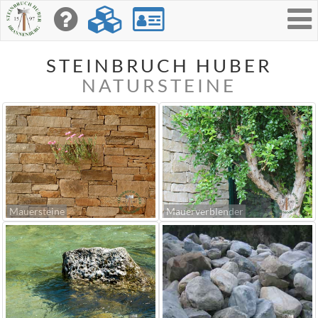
Toggle
navigati
STEINBRUCH HUBER
NATURSTEINE
Mauersteine
Mauerverblender