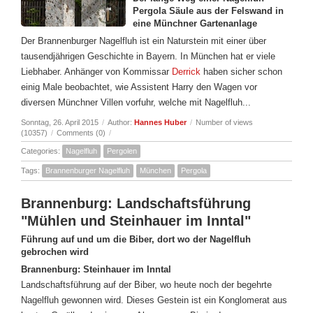
Pergola Säule aus der Felswand in
eine Münchner Gartenanlage
Der Brannenburger Nagelfluh ist ein Naturstein mit einer über
tausendjährigen Geschichte in Bayern. In München hat er viele
Liebhaber. Anhänger von Kommissar
Derrick
haben sicher schon
einig Male beobachtet, wie Assistent Harry den Wagen vor
diversen Münchner Villen vorfuhr, welche mit Nagelfluh...
Sonntag, 26. April 2015
/
Author:
Hannes Huber
/
Number of views
(10357)
/
Comments (0)
/
Categories:
Nagelfluh
Pergolen
Tags:
Brannenburger Nagelfluh
München
Pergola
Brannenburg: Landschaftsführung
"Mühlen und Steinhauer im Inntal"
Führung auf und um die Biber, dort wo der Nagelfluh
gebrochen wird
Brannenburg: Steinhauer im Inntal
Landschaftsführung auf der Biber, wo heute noch der begehrte
Nagelfluh gewonnen wird. Dieses Gestein ist ein Konglomerat aus