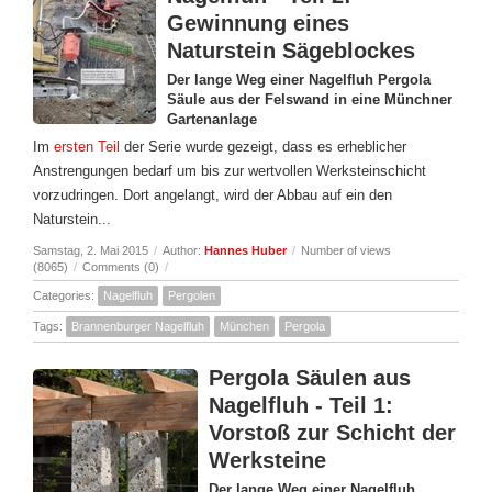
Gewinnung eines
Naturstein Sägeblockes
Der lange Weg einer Nagelfluh Pergola
Säule aus der Felswand in eine Münchner
Gartenanlage
Im
ersten Teil
der Serie wurde gezeigt, dass es erheblicher
Anstrengungen bedarf um bis zur wertvollen Werksteinschicht
vorzudringen. Dort angelangt, wird der Abbau auf ein den
Naturstein...
Samstag, 2. Mai 2015
/
Author:
Hannes Huber
/
Number of views
(8065)
/
Comments (0)
/
Categories:
Nagelfluh
Pergolen
Tags:
Brannenburger Nagelfluh
München
Pergola
Pergola Säulen aus
Nagelfluh - Teil 1:
Vorstoß zur Schicht der
Werksteine
Der lange Weg einer Nagelfluh