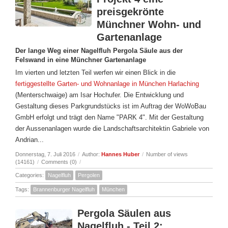
preisgekrönte
Münchner Wohn- und
Gartenanlage
Der lange Weg einer Nagelfluh Pergola Säule aus der
Felswand in eine Münchner Gartenanlage
Im vierten und letzten Teil werfen wir einen Blick in die
fertiggestellte Garten- und Wohnanlage in München Harlaching
(Menterschwaige) am Isar Hochufer. Die Entwicklung und
Gestaltung dieses Parkgrundstücks ist im Auftrag der WoWoBau
GmbH erfolgt und trägt den Name "PARK 4". Mit der Gestaltung
der Aussenanlagen wurde die Landschaftsarchitektin Gabriele von
Andrian...
Donnerstag, 7. Juli 2016
/
Author:
Hannes Huber
/
Number of views
(14161)
/
Comments (0)
/
Categories:
Nagelfluh
Pergolen
Tags:
Brannenburger Nagelfluh
München
Pergola Säulen aus
Nagelfluh - Teil 2: