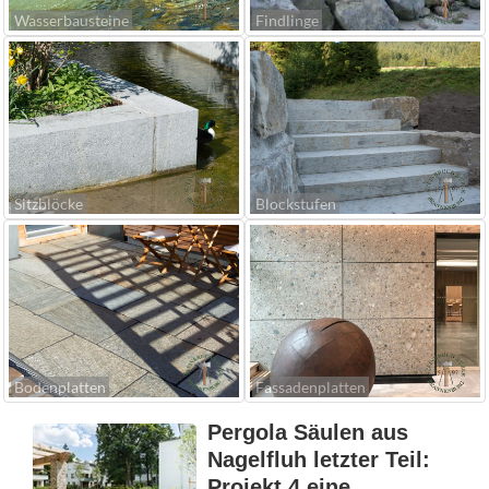
Wasserbausteine
Findlinge
Sitzblöcke
Blockstufen
Bodenplatten
Fassadenplatten
Pergola Säulen aus
Nagelfluh letzter Teil:
Projekt 4 eine