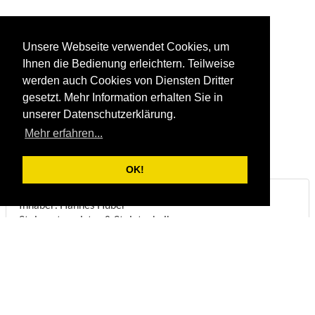
Unsere Webseite verwendet Cookies, um
Ihnen die Bedienung erleichtern. Teilweise
werden auch Cookies von Diensten Dritter
gesetzt. Mehr Information erhalten Sie in
unserer Datenschutzerklärung.
Mehr erfahren...
OK!
Steinbruch & Natursteinwerk Huber
Inhaber: Hannes Huber
Steinmetzmeister & Steintechniker
Biberstraße 22
DE-83098
Brannenburg
Telefon:
+49/(0)8034/1831
Fax:
+49/(0)8034/8051
E-Mail:
info@steinbruch-huber.de