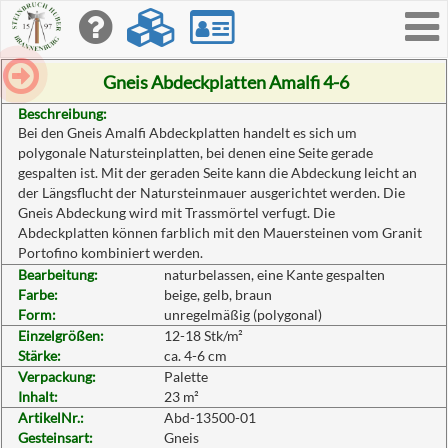
Toggle
navigati
Gneis Abdeckplatten Amalfi 4-6
Beschreibung:
Bei den Gneis Amalfi Abdeckplatten handelt es sich um
polygonale Natursteinplatten, bei denen eine Seite gerade
gespalten ist. Mit der geraden Seite kann die Abdeckung leicht an
der Längsflucht der Natursteinmauer ausgerichtet werden. Die
Gneis Abdeckung wird mit Trassmörtel verfugt. Die
Abdeckplatten können farblich mit den Mauersteinen vom Granit
Portofino kombiniert werden.
Bearbeitung:
naturbelassen, eine Kante gespalten
Farbe:
beige, gelb, braun
Form:
unregelmäßig (polygonal)
Einzelgrößen:
12-18 Stk/m²
Stärke:
ca. 4-6 cm
Verpackung:
Palette
Inhalt:
23 m²
ArtikelNr.:
Abd-13500-01
Gesteinsart:
Gneis